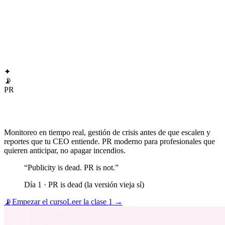
📡
🏢
✦
📡
PR
Monitoreo en tiempo real, gestión de crisis antes de que escalen y
reportes que tu CEO entiende. PR moderno para profesionales que
quieren anticipar, no apagar incendios.
“
Publicity is dead. PR is not.
”
Día 1 ·
PR is dead (la versión vieja sí)
📡
Empezar el curso
Leer la clase 1 →