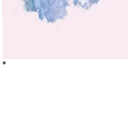
❋
industria
📡
Abierto
→
🏢
Abierto
→
🏠
Próximamente